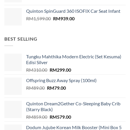
Quinton SpinGuard 360 ISOFIX Car Seat Infant
Original
Current
RM
1,599.00
RM
939.00
price
price
was:
is:
RM1,599.00.
RM939.00.
BEST SELLING
Tungku Mahthika Modern Electric (Set Kesuma)
Edisi Silver
Original
Current
RM
310.00
RM
299.00
price
price
Offspring Buzz Away Spray (100ml)
was:
is:
Original
Current
RM
89.00
RM
RM310.00.
79.00
RM299.00.
price
price
was:
is:
Quinton Dream2Gether Co-Sleeping Baby Crib
RM89.00.
RM79.00.
(Starry Black)
Original
Current
RM
859.00
RM
579.00
price
price
Dodum Jujube Korean Milk Booster (Mini Box 5
was:
is: