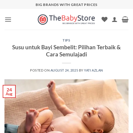
Skip
BIG BRANDS WITH GREAT PRICES
to
content
TIPS
Susu untuk Bayi Sembelit: Pilihan Terbaik &
Cara Semulajadi
POSTED ON
AUGUST 24, 2025
BY
YATI AZLAN
24
Aug