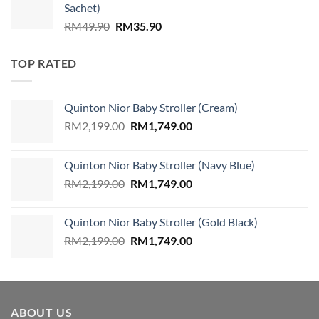
Sachet)
RM859.00.
RM579.00.
Original
Current
RM
49.90
RM
35.90
price
price
was:
is:
TOP RATED
RM49.90.
RM35.90.
Quinton Nior Baby Stroller (Cream)
Original
Current
RM
2,199.00
RM
1,749.00
price
price
was:
is:
Quinton Nior Baby Stroller (Navy Blue)
RM2,199.00.
RM1,749.00.
Original
Current
RM
2,199.00
RM
1,749.00
price
price
was:
is:
Quinton Nior Baby Stroller (Gold Black)
RM2,199.00.
RM1,749.00.
Original
Current
RM
2,199.00
RM
1,749.00
price
price
was:
is:
RM2,199.00.
RM1,749.00.
ABOUT US