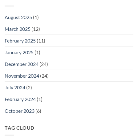
Level
Cepat
Chart:
A
August 2025
(1)
Guide
for
March 2025
(12)
Parents
February 2025
(11)
January 2025
(1)
December 2024
(24)
November 2024
(24)
July 2024
(2)
February 2024
(1)
October 2023
(6)
TAG CLOUD