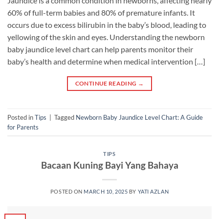
Jaundice is a common condition in newborns, affecting nearly
60% of full-term babies and 80% of premature infants. It
occurs due to excess bilirubin in the baby’s blood, leading to
yellowing of the skin and eyes. Understanding the newborn
baby jaundice level chart can help parents monitor their
baby’s health and determine when medical intervention […]
CONTINUE READING
→
Posted in
Tips
|
Tagged
Newborn Baby Jaundice Level Chart: A Guide
for Parents
TIPS
Bacaan Kuning Bayi Yang Bahaya
POSTED ON
MARCH 10, 2025
BY
YATI AZLAN