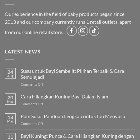
Our experience in the field of baby products began since
2013 and our company currently runs 1 retail outlets, apart
from our online retail store.
LATEST NEWS
Susu untuk Bayi Sembelit: Pilihan Terbaik & Cara
24
Aug
Semulajadi
on
Comments Off
Susu
untuk
Cara Hilangkan Kuning Bayi Dalam Islam
20
Bayi
Mar
on
Comments Off
Sembelit:
Cara
Pilihan
Hilangkan
Pam Susu: Panduan Lengkap untuk Ibu Menyusu
Terbaik
18
Kuning
Mar
&
on
Comments Off
Bayi
Cara
Pam
Dalam
Semulajadi
Susu:
Bayi Kuning: Punca & Cara Hilangkan Kuning dengan
Islam
11
Panduan