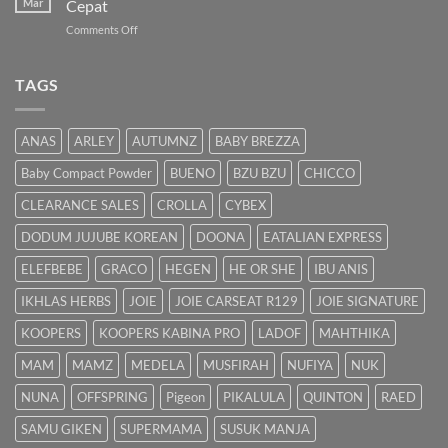
Mar
Cepat
Lengkap
on
Comments Off
untuk
Bayi
Ibu
Kuning:
Menyusu
Punca
TAGS
&
Cara
Hilangkan
ANAS
ARLEY
AUTUMNZ
BABY BREZZA
Kuning
dengan
Baby Compact Powder
BUENO
BZU BZU
CHICCO
Cepat
CLEARANCE SALES
CROLLA
CYBEX
DODUM JUJUBE KOREAN
DOONA
EATALIAN EXPRESS
ELEFBEBE
GRACO
HEGEN
HE OR SHE
IBU ANIS
IKHLAS HERBS
JOIE
JOIE CARSEAT R129
JOIE SIGNATURE
KOOPERS
KOOPERS KABINA PRO
LADOF
MAHTHIKA
MAM
MAMZ
MEDELA
MUSFIRAH
NUFIYA
NUK
NUNA
OFFSPRING
Pigeon
PIKALULA
QUINTON
RAED
SAMU GIKEN
SUPERMAMA
SUSUK MANJA