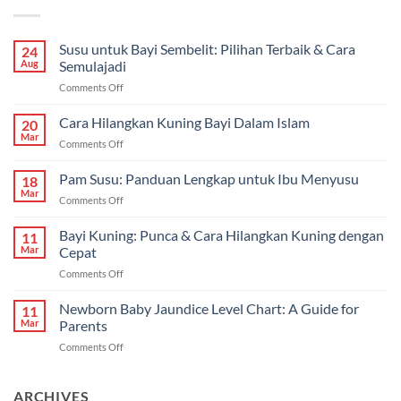
Susu untuk Bayi Sembelit: Pilihan Terbaik & Cara
24
Aug
Semulajadi
on
Comments Off
Susu
untuk
Cara Hilangkan Kuning Bayi Dalam Islam
20
Bayi
Mar
on
Comments Off
Sembelit:
Cara
Pilihan
Hilangkan
Pam Susu: Panduan Lengkap untuk Ibu Menyusu
Terbaik
18
Kuning
Mar
&
on
Comments Off
Bayi
Cara
Pam
Dalam
Semulajadi
Susu:
Bayi Kuning: Punca & Cara Hilangkan Kuning dengan
Islam
11
Panduan
Mar
Cepat
Lengkap
on
Comments Off
untuk
Bayi
Ibu
Kuning:
Newborn Baby Jaundice Level Chart: A Guide for
Menyusu
11
Punca
Mar
Parents
&
on
Comments Off
Cara
Newborn
Hilangkan
Baby
Kuning
Jaundice
ARCHIVES
dengan