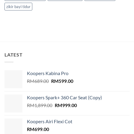
zikir bayi tidur
LATEST
Koopers Kabina Pro
Original
Current
RM
689.00
RM
599.00
price
price
was:
is:
Koopers Spark+ 360 Car Seat (Copy)
RM689.00.
RM599.00.
Original
Current
RM
1,899.00
RM
999.00
price
price
was:
is:
Koopers Airi Flexi Cot
RM1,899.00.
RM999.00.
RM
699.00