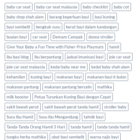
baby car seat
baby car seat malaysia
baby checklist
baby cot
baby shop shah alam
barang keperluan bayi
bayi kuning
bayi sembelit
bengkak susu
berat bayi dalam kandungan
buaian bayi
car seat
Demam Campak
doona stroller
Give Your Baby a Fun Time with Fisher-Price Playmats
hamil
ibu bayi blog
ibu berpantang
jadual imunisasi bayi
joie car seat
joie car seat malaysia
kedai baby near me
kedai baby shah alam
kehamilan
kuning bayi
makanan bayi
makanan bayi 6 bulan
makanan pantang
makanan pantang bersalin
mathika
milk booster
Petua Turunkan Kuning Bayi dengan Cepat
sakit bawah perut
sakit bawah perut tanda hamil
stroller baby
Susu Ibu Hamil
Susu Ibu Mengandung
tahnik bayi
Tanda-Tanda Orang Hamil 3 Hari
tanda hamil
tanda tanda hamil
tungku herba mathika
ubat bayi sembelit
warna najis bayi