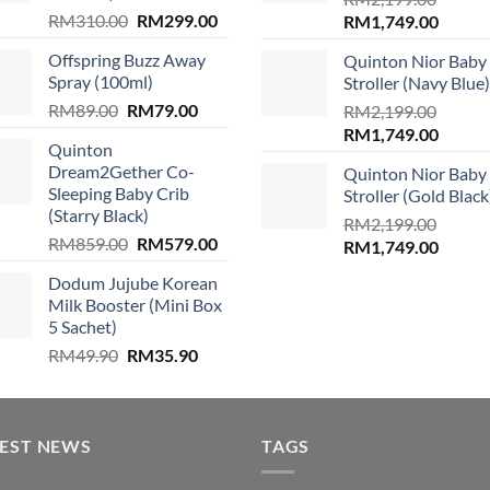
Original
Current
RM
310.00
RM
299.00
Original
Curren
RM
1,749.00
price
price
price
price
.
Offspring Buzz Away
Quinton Nior Baby
was:
is:
was:
is:
Spray (100ml)
Stroller (Navy Blue)
RM310.00.
RM299.00.
RM2,199.00.
RM1,74
Original
Current
RM
89.00
RM
79.00
RM
2,199.00
price
price
Original
Curren
RM
1,749.00
Quinton
was:
is:
price
price
Dream2Gether Co-
Quinton Nior Baby
RM89.00.
RM79.00.
was:
is:
Sleeping Baby Crib
Stroller (Gold Black
RM2,199.00.
RM1,74
(Starry Black)
RM
2,199.00
Original
Current
RM
859.00
RM
579.00
Original
Curren
RM
1,749.00
price
price
price
price
Dodum Jujube Korean
was:
is:
was:
is:
Milk Booster (Mini Box
RM859.00.
RM579.00.
RM2,199.00.
RM1,74
5 Sachet)
Original
Current
RM
49.90
RM
35.90
price
price
was:
is:
RM49.90.
RM35.90.
TEST NEWS
TAGS