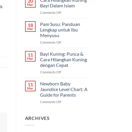
20
Bayi
Mar
Bayi Dalam Islam
ak
Sembelit:
on
Comments Off
Pilihan
Cara
Terbaik
Hilangkan
Pam Susu: Panduan
&
18
Kuning
Cara
Mar
Lengkap untuk Ibu
Bayi
Semulajadi
Menyusu
Dalam
on
Comments Off
Islam
Pam
Susu:
Bayi Kuning: Punca &
11
Panduan
Mar
Cara Hilangkan Kuning
Lengkap
dengan Cepat
untuk
on
Comments Off
Ibu
Bayi
Menyusu
Kuning:
Newborn Baby
11
Punca
Mar
Jaundice Level Chart: A
&
Guide for Parents
Cara
on
Comments Off
Hilangkan
Newborn
Kuning
Baby
dengan
Jaundice
Cepat
ARCHIVES
Level
Chart:
A