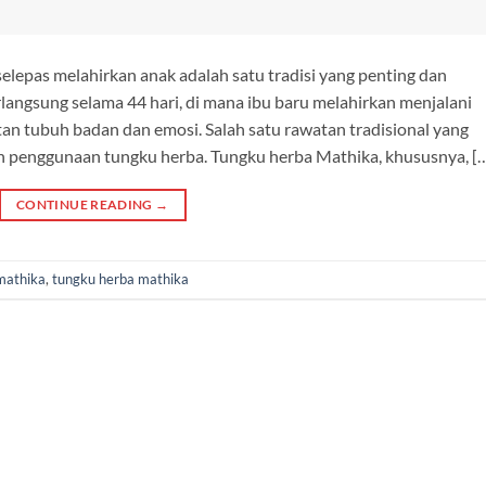
lepas melahirkan anak adalah satu tradisi yang penting dan
angsung selama 44 hari, di mana ibu baru melahirkan menjalani
an tubuh badan dan emosi. Salah satu rawatan tradisional yang
ah penggunaan tungku herba. Tungku herba Mathika, khususnya, [
CONTINUE READING
→
mathika
,
tungku herba mathika