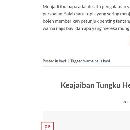
Menjadi ibu bapa adalah satu pengalaman y
persoalan. Salah satu topik yang sering menj
boleh memberikan petunjuk penting tentang 
warna najis bayi dan apa yang mereka mung
Posted in
bayi
|
Tagged
warna najis bayi
Keajaiban Tungku H
POS
09