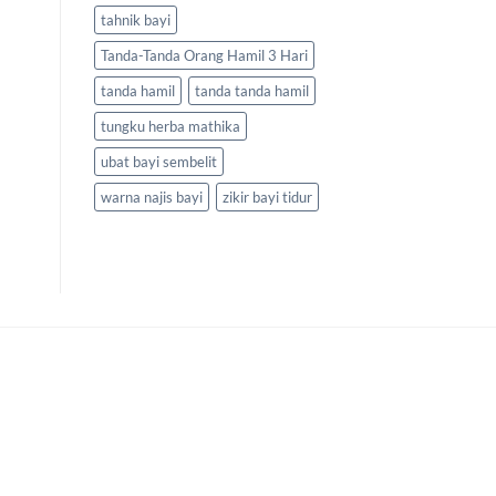
tahnik bayi
Tanda-Tanda Orang Hamil 3 Hari
tanda hamil
tanda tanda hamil
tungku herba mathika
ubat bayi sembelit
warna najis bayi
zikir bayi tidur