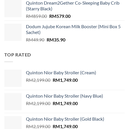
Quinton Dream2Gether Co-Sleeping Baby Crib
RM89.00.
RM79.00.
(Starry Black)
Original
Current
RM
859.00
RM
579.00
price
price
Dodum Jujube Korean Milk Booster (Mini Box 5
was:
is:
Sachet)
RM859.00.
RM579.00.
Original
Current
RM
49.90
RM
35.90
price
price
was:
is:
TOP RATED
RM49.90.
RM35.90.
Quinton Nior Baby Stroller (Cream)
Original
Current
RM
2,199.00
RM
1,749.00
price
price
was:
is:
Quinton Nior Baby Stroller (Navy Blue)
RM2,199.00.
RM1,749.00.
Original
Current
RM
2,199.00
RM
1,749.00
price
price
was:
is:
Quinton Nior Baby Stroller (Gold Black)
RM2,199.00.
RM1,749.00.
Original
Current
RM
2,199.00
RM
1,749.00