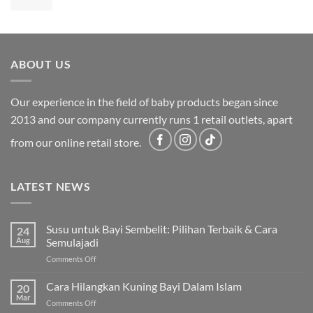
price
price
was:
is:
RM2,199.00.
RM1,749.00.
ABOUT US
Our experience in the field of baby products began since
2013 and our company currently runs 1 retail outlets, apart
from our online retail store.
LATEST NEWS
Susu untuk Bayi Sembelit: Pilihan Terbaik & Cara
24
Aug
Semulajadi
on
Comments Off
Susu
untuk
Cara Hilangkan Kuning Bayi Dalam Islam
20
Bayi
Mar
on
Comments Off
Sembelit: