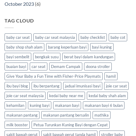
October 2023
(6)
TAG CLOUD
baby car seat
baby car seat malaysia
baby checklist
baby cot
baby shop shah alam
barang keperluan bayi
bayi kuning
bayi sembelit
bengkak susu
berat bayi dalam kandungan
buaian bayi
car seat
Demam Campak
doona stroller
Give Your Baby a Fun Time with Fisher-Price Playmats
hamil
ibu bayi blog
ibu berpantang
jadual imunisasi bayi
joie car seat
joie car seat malaysia
kedai baby near me
kedai baby shah alam
kehamilan
kuning bayi
makanan bayi
makanan bayi 6 bulan
makanan pantang
makanan pantang bersalin
mathika
milk booster
Petua Turunkan Kuning Bayi dengan Cepat
sakit bawah perut
sakit bawah perut tanda hamil
stroller baby