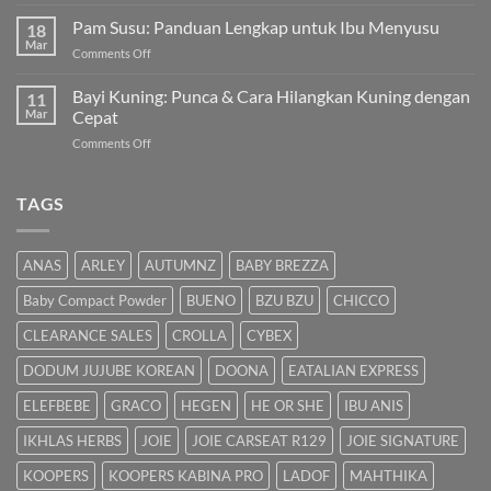
Cara
Pilihan
Hilangkan
Pam Susu: Panduan Lengkap untuk Ibu Menyusu
Terbaik
18
Kuning
Mar
&
on
Comments Off
Bayi
Cara
Pam
Dalam
Semulajadi
Susu:
Bayi Kuning: Punca & Cara Hilangkan Kuning dengan
Islam
11
Panduan
Mar
Cepat
Lengkap
on
Comments Off
untuk
Bayi
Ibu
Kuning:
Menyusu
Punca
TAGS
&
Cara
Hilangkan
ANAS
ARLEY
AUTUMNZ
BABY BREZZA
Kuning
dengan
Baby Compact Powder
BUENO
BZU BZU
CHICCO
Cepat
CLEARANCE SALES
CROLLA
CYBEX
DODUM JUJUBE KOREAN
DOONA
EATALIAN EXPRESS
ELEFBEBE
GRACO
HEGEN
HE OR SHE
IBU ANIS
IKHLAS HERBS
JOIE
JOIE CARSEAT R129
JOIE SIGNATURE
KOOPERS
KOOPERS KABINA PRO
LADOF
MAHTHIKA