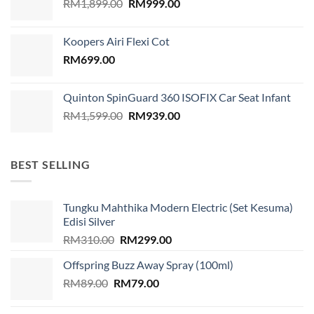
Original
Current
RM
1,899.00
RM
999.00
price
price
was:
is:
Koopers Airi Flexi Cot
RM1,899.00.
RM999.00.
RM
699.00
Quinton SpinGuard 360 ISOFIX Car Seat Infant
Original
Current
RM
1,599.00
RM
939.00
price
price
was:
is:
RM1,599.00.
RM939.00.
BEST SELLING
Tungku Mahthika Modern Electric (Set Kesuma)
Edisi Silver
Original
Current
RM
310.00
RM
299.00
price
price
Offspring Buzz Away Spray (100ml)
was:
is:
Original
Current
RM
89.00
RM
RM310.00.
79.00
RM299.00.
price
price
was:
is: