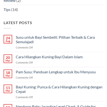
Review
(2)
Tips
(14)
LATEST POSTS
Susu untuk Bayi Sembelit: Pilihan Terbaik & Cara
24
Aug
Semulajadi
on
Comments Off
Susu
untuk
Cara Hilangkan Kuning Bayi Dalam Islam
20
Bayi
Mar
on
Comments Off
Sembelit:
Cara
Pilihan
Hilangkan
Pam Susu: Panduan Lengkap untuk Ibu Menyusu
Terbaik
18
Kuning
Mar
&
on
Comments Off
Bayi
Cara
Pam
Dalam
Semulajadi
Susu:
Bayi Kuning: Punca & Cara Hilangkan Kuning dengan
Islam
11
Panduan
Mar
Cepat
Lengkap
on
Comments Off
untuk
Bayi
Ibu
Kuning:
Newborn Baby Jaundice Level Chart: A Guide for
Menyusu