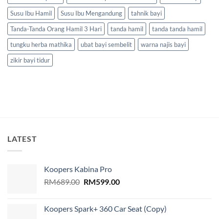
Susu Ibu Hamil
Susu Ibu Mengandung
tahnik bayi
Tanda-Tanda Orang Hamil 3 Hari
tanda hamil
tanda tanda hamil
tungku herba mathika
ubat bayi sembelit
warna najis bayi
zikir bayi tidur
LATEST
Koopers Kabina Pro
Original
Current
RM
689.00
RM
599.00
price
price
was:
is:
Koopers Spark+ 360 Car Seat (Copy)
RM689.00.
RM599.00.