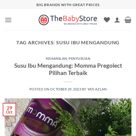
Skip
BIG BRANDS WITH GREAT PRICES
to
content
TAG ARCHIVES:
SUSU IBU MENGANDUNG
KEHAMILAN
,
PENYUSUAN
Susu Ibu Mengandung: Momma Pregolect
Pilihan Terbaik
POSTED ON
OCTOBER 29, 2023
BY
YATI AZLAN
29
Oct