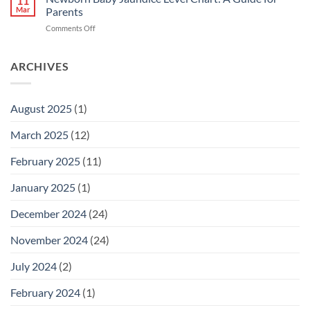
11
Punca
Mar
Parents
&
on
Comments Off
Cara
Newborn
Hilangkan
Baby
Kuning
Jaundice
ARCHIVES
dengan
Level
Cepat
Chart:
A
August 2025
(1)
Guide
for
March 2025
(12)
Parents
February 2025
(11)
January 2025
(1)
December 2024
(24)
November 2024
(24)
July 2024
(2)
February 2024
(1)