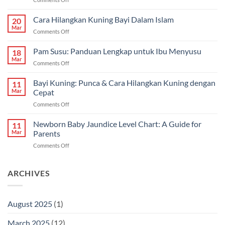
Susu
untuk
Cara Hilangkan Kuning Bayi Dalam Islam
20
Bayi
Mar
on
Comments Off
Sembelit:
Cara
Pilihan
Hilangkan
Pam Susu: Panduan Lengkap untuk Ibu Menyusu
Terbaik
18
Kuning
Mar
&
on
Comments Off
Bayi
Cara
Pam
Dalam
Semulajadi
Susu:
Bayi Kuning: Punca & Cara Hilangkan Kuning dengan
Islam
11
Panduan
Mar
Cepat
Lengkap
on
Comments Off
untuk
Bayi
Ibu
Kuning:
Newborn Baby Jaundice Level Chart: A Guide for
Menyusu
11
Punca
Mar
Parents
&
on
Comments Off
Cara
Newborn
Hilangkan
Baby
Kuning
Jaundice
ARCHIVES
dengan
Level
Cepat
Chart:
A
August 2025
(1)
Guide
for
March 2025
(12)
Parents