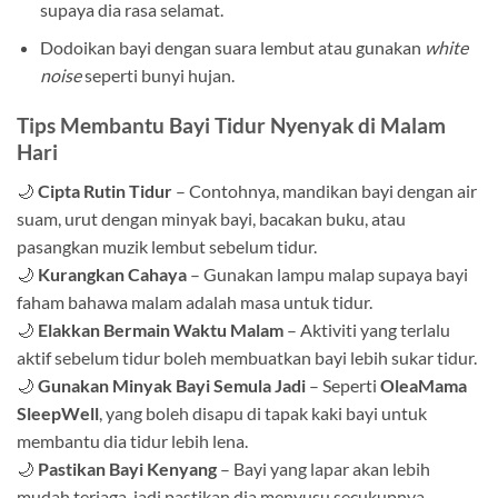
supaya dia rasa selamat.
Dodoikan bayi dengan suara lembut atau gunakan
white
noise
seperti bunyi hujan.
Tips Membantu Bayi Tidur Nyenyak di Malam
Hari
🌙
Cipta Rutin Tidur
– Contohnya, mandikan bayi dengan air
suam, urut dengan minyak bayi, bacakan buku, atau
pasangkan muzik lembut sebelum tidur.
🌙
Kurangkan Cahaya
– Gunakan lampu malap supaya bayi
faham bahawa malam adalah masa untuk tidur.
🌙
Elakkan Bermain Waktu Malam
– Aktiviti yang terlalu
aktif sebelum tidur boleh membuatkan bayi lebih sukar tidur.
🌙
Gunakan Minyak Bayi Semula Jadi
– Seperti
OleaMama
SleepWell
, yang boleh disapu di tapak kaki bayi untuk
membantu dia tidur lebih lena.
🌙
Pastikan Bayi Kenyang
– Bayi yang lapar akan lebih
mudah terjaga, jadi pastikan dia menyusu secukupnya