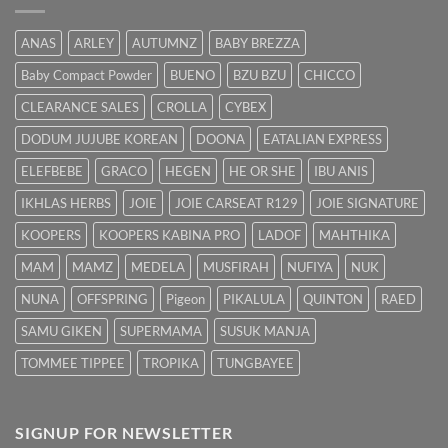
Cara
Hilangkan
ANAS
ARLEY
AUTUMNZ
BABY BREZZA
Kuning
dengan
Baby Compact Powder
BUENO
BZU BZU
CHICCO
Cepat
CLEARANCE SALES
CROLLA
CYBEX
DODUM JUJUBE KOREAN
DOONA
EATALIAN EXPRESS
ELEFBEBE
GRACO
HEGEN
HE OR SHE
IBU ANIS
IKHLAS HERBS
JOIE
JOIE CARSEAT R129
JOIE SIGNATURE
KOOPERS
KOOPERS KABINA PRO
LADOF
MAHTHIKA
MAM
MAMZ
MEDELA
MUSFIRAH
NUFIYA
NUK
NUNA
OFFSPRING
Pigeon
PIKALULA
QUINTON
RAED
SAMU GIKEN
SUPERMAMA
SUSUK MANJA
TOMMEE TIPPEE
TROPIKA
TUNGBAYEE
SIGNUP FOR NEWSLETTER