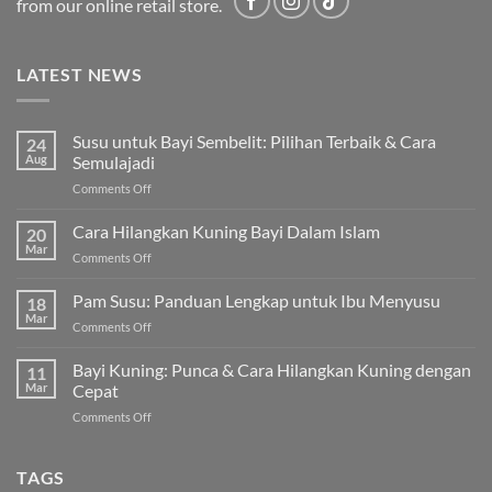
from our online retail store.
LATEST NEWS
Susu untuk Bayi Sembelit: Pilihan Terbaik & Cara
24
Aug
Semulajadi
on
Comments Off
Susu
untuk
Cara Hilangkan Kuning Bayi Dalam Islam
20
Bayi
Mar
on
Comments Off
Sembelit:
Cara
Pilihan
Hilangkan
Pam Susu: Panduan Lengkap untuk Ibu Menyusu
Terbaik
18
Kuning
Mar
&
on
Comments Off
Bayi
Cara
Pam
Dalam
Semulajadi
Susu:
Bayi Kuning: Punca & Cara Hilangkan Kuning dengan
Islam
11
Panduan
Mar
Cepat
Lengkap
on
Comments Off
untuk
Bayi
Ibu
Kuning:
Menyusu
Punca
TAGS
&