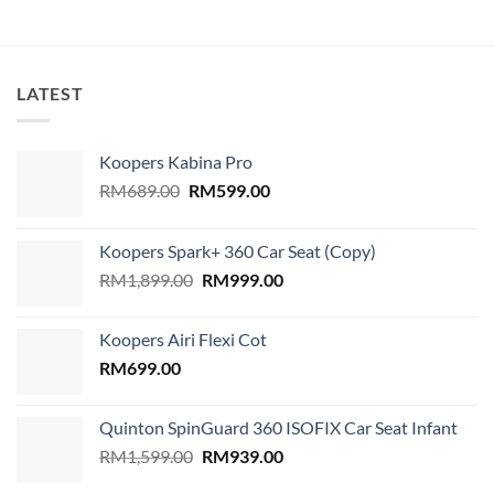
LATEST
Koopers Kabina Pro
Original
Current
RM
689.00
RM
599.00
price
price
was:
is:
Koopers Spark+ 360 Car Seat (Copy)
RM689.00.
RM599.00.
Original
Current
RM
1,899.00
RM
999.00
price
price
was:
is:
Koopers Airi Flexi Cot
RM1,899.00.
RM999.00.
RM
699.00
Quinton SpinGuard 360 ISOFIX Car Seat Infant
Original
Current
RM
1,599.00
RM
939.00
price
price