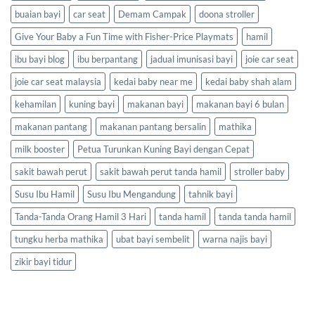
buaian bayi
car seat
Demam Campak
doona stroller
Give Your Baby a Fun Time with Fisher-Price Playmats
hamil
ibu bayi blog
ibu berpantang
jadual imunisasi bayi
joie car seat
joie car seat malaysia
kedai baby near me
kedai baby shah alam
kehamilan
kuning bayi
makanan bayi
makanan bayi 6 bulan
makanan pantang
makanan pantang bersalin
mathika
milk booster
Petua Turunkan Kuning Bayi dengan Cepat
sakit bawah perut
sakit bawah perut tanda hamil
stroller baby
Susu Ibu Hamil
Susu Ibu Mengandung
tahnik bayi
Tanda-Tanda Orang Hamil 3 Hari
tanda hamil
tanda tanda hamil
tungku herba mathika
ubat bayi sembelit
warna najis bayi
zikir bayi tidur