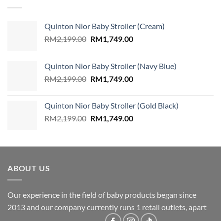
RM49.90.
RM35.90.
Quinton Nior Baby Stroller (Cream)
Original
Current
RM
2,199.00
RM
1,749.00
price
price
was:
is:
Quinton Nior Baby Stroller (Navy Blue)
RM2,199.00.
RM1,749.00.
Original
Current
RM
2,199.00
RM
1,749.00
price
price
was:
is:
Quinton Nior Baby Stroller (Gold Black)
RM2,199.00.
RM1,749.00.
Original
Current
RM
2,199.00
RM
1,749.00
price
price
was:
is:
RM2,199.00.
RM1,749.00.
ABOUT US
Our experience in the field of baby products began since
2013 and our company currently runs 1 retail outlets, apart