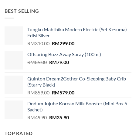
was:
is:
RM1,599.00.
RM939.00.
BEST SELLING
Tungku Mahthika Modern Electric (Set Kesuma)
Edisi Silver
Original
Current
RM
310.00
RM
299.00
price
price
Offspring Buzz Away Spray (100ml)
was:
is:
Original
Current
RM
89.00
RM
RM310.00.
79.00
RM299.00.
price
price
was:
is:
Quinton Dream2Gether Co-Sleeping Baby Crib
RM89.00.
RM79.00.
(Starry Black)
Original
Current
RM
859.00
RM
579.00
price
price
Dodum Jujube Korean Milk Booster (Mini Box 5
was:
is:
Sachet)
RM859.00.
RM579.00.
Original
Current
RM
49.90
RM
35.90
price
price
was:
is:
TOP RATED