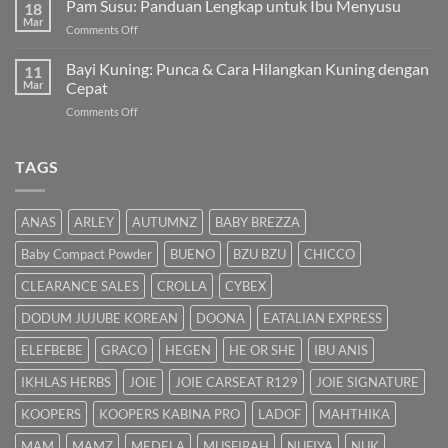
Pam Susu: Panduan Lengkap untuk Ibu Menyusu
Terbaik
18
Kuning
Mar
&
on
Comments Off
Bayi
Cara
Pam
Dalam
Semulajadi
Susu:
Bayi Kuning: Punca & Cara Hilangkan Kuning dengan
Islam
11
Panduan
Mar
Cepat
Lengkap
on
Comments Off
untuk
Bayi
Ibu
Kuning:
Menyusu
Punca
TAGS
&
Cara
Hilangkan
ANAS
ARLEY
AUTUMNZ
BABY BREZZA
Kuning
dengan
Baby Compact Powder
BUENO
BZU BZU
CHICCO
Cepat
CLEARANCE SALES
CROLLA
CYBEX
DODUM JUJUBE KOREAN
DOONA
EATALIAN EXPRESS
ELEFBEBE
GRACO
HEGEN
HE OR SHE
IBU ANIS
IKHLAS HERBS
JOIE
JOIE CARSEAT R129
JOIE SIGNATURE
KOOPERS
KOOPERS KABINA PRO
LADOF
MAHTHIKA
MAM
MAMZ
MEDELA
MUSFIRAH
NUFIYA
NUK