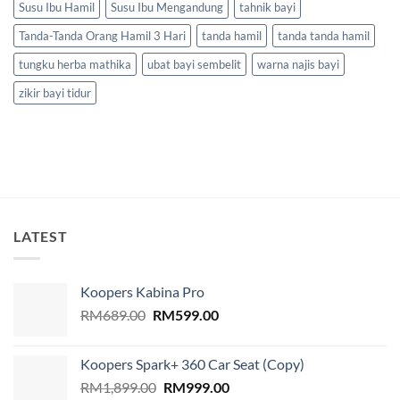
Susu Ibu Hamil
Susu Ibu Mengandung
tahnik bayi
Tanda-Tanda Orang Hamil 3 Hari
tanda hamil
tanda tanda hamil
tungku herba mathika
ubat bayi sembelit
warna najis bayi
zikir bayi tidur
LATEST
Koopers Kabina Pro
Original
Current
RM
689.00
RM
599.00
price
price
was:
is:
Koopers Spark+ 360 Car Seat (Copy)
RM689.00.
RM599.00.
Original
Current
RM
1,899.00
RM
999.00