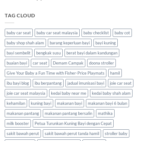
TAG CLOUD
baby car seat
baby car seat malaysia
baby checklist
baby cot
baby shop shah alam
barang keperluan bayi
bayi kuning
bayi sembelit
bengkak susu
berat bayi dalam kandungan
buaian bayi
car seat
Demam Campak
doona stroller
Give Your Baby a Fun Time with Fisher-Price Playmats
hamil
ibu bayi blog
ibu berpantang
jadual imunisasi bayi
joie car seat
joie car seat malaysia
kedai baby near me
kedai baby shah alam
kehamilan
kuning bayi
makanan bayi
makanan bayi 6 bulan
makanan pantang
makanan pantang bersalin
mathika
milk booster
Petua Turunkan Kuning Bayi dengan Cepat
sakit bawah perut
sakit bawah perut tanda hamil
stroller baby