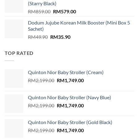
(Starry Black)
Original
Current
RM
859.00
RM
579.00
price
price
Dodum Jujube Korean Milk Booster (Mini Box 5
was:
is:
Sachet)
RM859.00.
RM579.00.
Original
Current
RM
49.90
RM
35.90
price
price
was:
is:
TOP RATED
RM49.90.
RM35.90.
Quinton Nior Baby Stroller (Cream)
Original
Current
RM
2,199.00
RM
1,749.00
price
price
was:
is:
Quinton Nior Baby Stroller (Navy Blue)
RM2,199.00.
RM1,749.00.
Original
Current
RM
2,199.00
RM
1,749.00
price
price
was:
is:
Quinton Nior Baby Stroller (Gold Black)
RM2,199.00.
RM1,749.00.
Original
Current
RM
2,199.00
RM
1,749.00
price
price