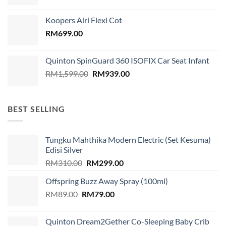
price
price
was:
is:
Koopers Airi Flexi Cot
RM1,899.00.
RM999.00.
RM
699.00
Quinton SpinGuard 360 ISOFIX Car Seat Infant
Original
Current
RM
1,599.00
RM
939.00
price
price
was:
is:
RM1,599.00.
RM939.00.
BEST SELLING
Tungku Mahthika Modern Electric (Set Kesuma)
Edisi Silver
Original
Current
RM
310.00
RM
299.00
price
price
Offspring Buzz Away Spray (100ml)
was:
is:
Original
Current
RM
89.00
RM
RM310.00.
79.00
RM299.00.
price
price
was:
is:
Quinton Dream2Gether Co-Sleeping Baby Crib
RM89.00.
RM79.00.