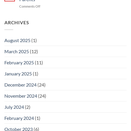
&
on
Comments Off
Cara
Newborn
Hilangkan
Baby
Kuning
Jaundice
ARCHIVES
dengan
Level
Cepat
Chart:
A
August 2025
(1)
Guide
for
March 2025
(12)
Parents
February 2025
(11)
January 2025
(1)
December 2024
(24)
November 2024
(24)
July 2024
(2)
February 2024
(1)
October 2023
(6)