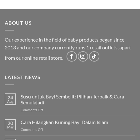
was:
is:
RM2,199.00.
RM1,749.00.
ABOUT US
Our experience in the field of baby products began since
2013 and our company currently runs 1 retail outlets, apart
from our online retail store.
LATEST NEWS
Susu untuk Bayi Sembelit: Pilihan Terbaik & Cara
24
Aug
Semulajadi
on
Comments Off
Susu
untuk
Cara Hilangkan Kuning Bayi Dalam Islam
20
Bayi
Mar
on
Comments Off
Sembelit:
Cara
Pilihan
Hilangkan