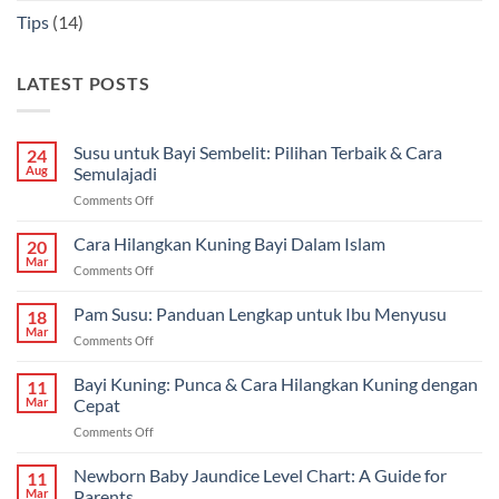
Tips
(14)
LATEST POSTS
Susu untuk Bayi Sembelit: Pilihan Terbaik & Cara
24
Aug
Semulajadi
on
Comments Off
Susu
untuk
Cara Hilangkan Kuning Bayi Dalam Islam
20
Bayi
Mar
on
Comments Off
Sembelit:
Cara
Pilihan
Hilangkan
Pam Susu: Panduan Lengkap untuk Ibu Menyusu
Terbaik
18
Kuning
Mar
&
on
Comments Off
Bayi
Cara
Pam
Dalam
Semulajadi
Susu:
Bayi Kuning: Punca & Cara Hilangkan Kuning dengan
Islam
11
Panduan
Mar
Cepat
Lengkap
on
Comments Off
untuk
Bayi
Ibu
Kuning:
Newborn Baby Jaundice Level Chart: A Guide for
Menyusu
11
Punca
Mar
Parents