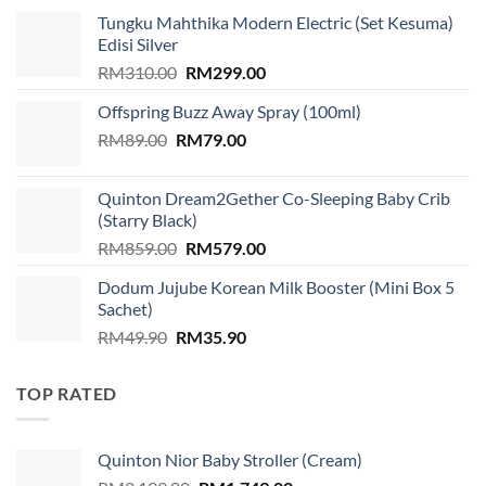
Tungku Mahthika Modern Electric (Set Kesuma)
Edisi Silver
Original
Current
RM
310.00
RM
299.00
price
price
Offspring Buzz Away Spray (100ml)
was:
is:
Original
Current
RM
89.00
RM
RM310.00.
79.00
RM299.00.
price
price
was:
is:
Quinton Dream2Gether Co-Sleeping Baby Crib
RM89.00.
RM79.00.
(Starry Black)
Original
Current
RM
859.00
RM
579.00
price
price
Dodum Jujube Korean Milk Booster (Mini Box 5
was:
is:
Sachet)
RM859.00.
RM579.00.
Original
Current
RM
49.90
RM
35.90
price
price
was:
is:
TOP RATED
RM49.90.
RM35.90.
Quinton Nior Baby Stroller (Cream)