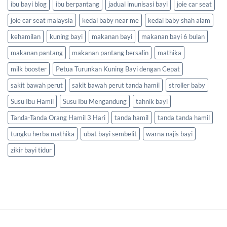
ibu bayi blog
ibu berpantang
jadual imunisasi bayi
joie car seat
joie car seat malaysia
kedai baby near me
kedai baby shah alam
kehamilan
kuning bayi
makanan bayi
makanan bayi 6 bulan
makanan pantang
makanan pantang bersalin
mathika
milk booster
Petua Turunkan Kuning Bayi dengan Cepat
sakit bawah perut
sakit bawah perut tanda hamil
stroller baby
Susu Ibu Hamil
Susu Ibu Mengandung
tahnik bayi
Tanda-Tanda Orang Hamil 3 Hari
tanda hamil
tanda tanda hamil
tungku herba mathika
ubat bayi sembelit
warna najis bayi
zikir bayi tidur