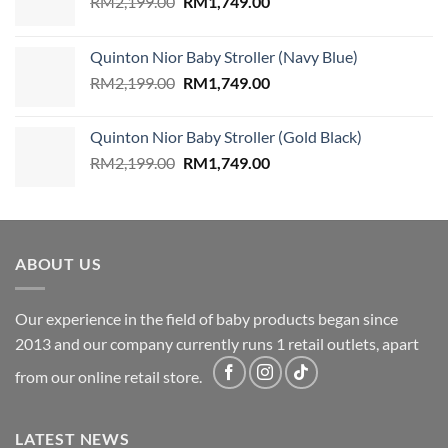
Original
Current
RM
2,199.00
RM
1,749.00
price
price
was:
is:
Quinton Nior Baby Stroller (Navy Blue)
RM2,199.00.
RM1,749.00.
Original
Current
RM
2,199.00
RM
1,749.00
price
price
was:
is:
Quinton Nior Baby Stroller (Gold Black)
RM2,199.00.
RM1,749.00.
Original
Current
RM
2,199.00
RM
1,749.00
price
price
was:
is:
RM2,199.00.
RM1,749.00.
ABOUT US
Our experience in the field of baby products began since
2013 and our company currently runs 1 retail outlets, apart
from our online retail store.
LATEST NEWS