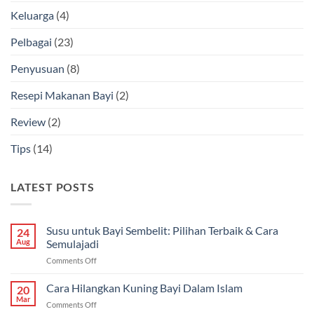
Keluarga
(4)
Pelbagai
(23)
Penyusuan
(8)
Resepi Makanan Bayi
(2)
Review
(2)
Tips
(14)
LATEST POSTS
Susu untuk Bayi Sembelit: Pilihan Terbaik & Cara
24
Aug
Semulajadi
on
Comments Off
Susu
untuk
Cara Hilangkan Kuning Bayi Dalam Islam
20
Bayi
Mar
on
Comments Off
Sembelit: