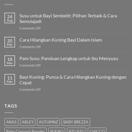
Susu untuk Bayi Sembelit: Pilihan Terbaik & Cara
24
Aug
Semulajadi
on
Comments Off
Susu
untuk
Cara Hilangkan Kuning Bayi Dalam Islam
20
Bayi
Mar
on
Comments Off
Sembelit:
Cara
Pilihan
Hilangkan
Pam Susu: Panduan Lengkap untuk Ibu Menyusu
Terbaik
18
Kuning
Mar
&
on
Comments Off
Bayi
Cara
Pam
Dalam
Semulajadi
Susu:
Bayi Kuning: Punca & Cara Hilangkan Kuning dengan
Islam
11
Panduan
Mar
Cepat
Lengkap
on
Comments Off
untuk
Bayi
Ibu
Kuning:
Menyusu
Punca
TAGS
&
Cara
Hilangkan
ANAS
ARLEY
AUTUMNZ
BABY BREZZA
Kuning
dengan
Baby Compact Powder
BUENO
BZU BZU
CHICCO