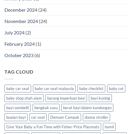
December 2024
(24)
November 2024
(24)
July 2024
(2)
February 2024
(1)
October 2023
(6)
TAG CLOUD
baby car seat
baby car seat malaysia
baby checklist
baby cot
baby shop shah alam
barang keperluan bayi
bayi kuning
bayi sembelit
bengkak susu
berat bayi dalam kandungan
buaian bayi
car seat
Demam Campak
doona stroller
Give Your Baby a Fun Time with Fisher-Price Playmats
hamil