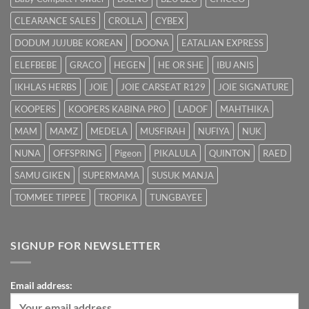
Cepat
CLEARANCE SALES
CROLLA
CYBEX
DODUM JUJUBE KOREAN
DOONA
EATALIAN EXPRESS
ELEFBEBE
GRACO
HEGEN
HE OR SHE
IBU ANIS
IKHLAS HERBS
JOIE
JOIE CARSEAT R129
JOIE SIGNATURE
KOOPERS
KOOPERS KABINA PRO
LADOF
MAHTHIKA
MAM
MAMZ
MEDELA
MUSFIRAH
NUFIYA
NUK
NUNA
OFFSPRING
Pigeon
PIKALULA
QUINTON
RAED
SAMU GIKEN
SUPERMAMA
SUSUK MANJA
TOMMEE TIPPEE
TROPIKA
TUNGBAYEE
SIGNUP FOR NEWSLETTER
Email address: