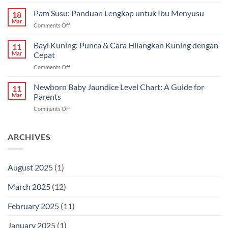
Cara
Pilihan
Hilangkan
Pam Susu: Panduan Lengkap untuk Ibu Menyusu
Terbaik
18
Kuning
Mar
&
on
Comments Off
Bayi
Cara
Pam
Dalam
Semulajadi
Susu:
Bayi Kuning: Punca & Cara Hilangkan Kuning dengan
Islam
11
Panduan
Mar
Cepat
Lengkap
on
Comments Off
untuk
Bayi
Ibu
Kuning:
Newborn Baby Jaundice Level Chart: A Guide for
Menyusu
11
Punca
Mar
Parents
&
on
Comments Off
Cara
Newborn
Hilangkan
Baby
Kuning
Jaundice
ARCHIVES
dengan
Level
Cepat
Chart:
A
August 2025
(1)
Guide
for
March 2025
(12)
Parents
February 2025
(11)
January 2025
(1)