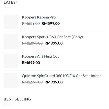
LATEST
Koopers Kabina Pro
Original
Current
RM
689.00
RM
599.00
price
price
was:
is:
Koopers Spark+ 360 Car Seat (Copy)
RM689.00.
RM599.00.
Original
Current
RM
1,899.00
RM
999.00
price
price
was:
is:
Koopers Airi Flexi Cot
RM1,899.00.
RM999.00.
RM
699.00
Quinton SpinGuard 360 ISOFIX Car Seat Infant
Original
Current
RM
1,599.00
RM
939.00
price
price
was:
is:
RM1,599.00.
RM939.00.
BEST SELLING