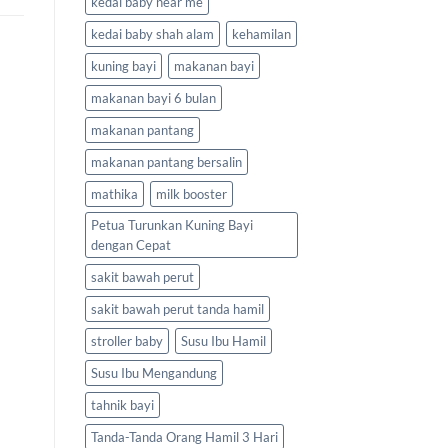
kedai baby near me
kedai baby shah alam
kehamilan
kuning bayi
makanan bayi
makanan bayi 6 bulan
makanan pantang
makanan pantang bersalin
mathika
milk booster
Petua Turunkan Kuning Bayi
dengan Cepat
sakit bawah perut
sakit bawah perut tanda hamil
stroller baby
Susu Ibu Hamil
Susu Ibu Mengandung
tahnik bayi
Tanda-Tanda Orang Hamil 3 Hari