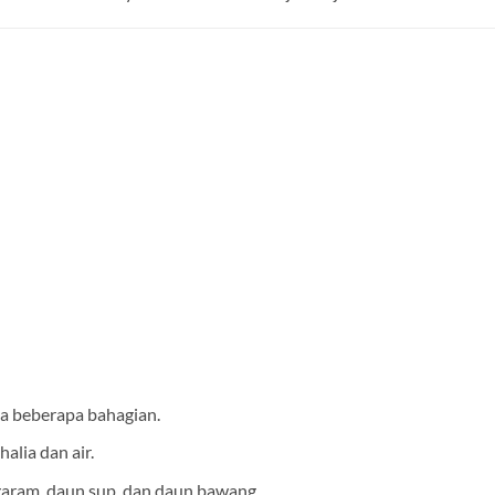
a beberapa bahagian.
alia dan air.
aram, daun sup, dan daun bawang.