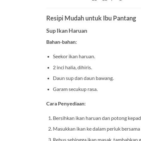
Resipi Mudah untuk Ibu Pantang
Sup Ikan Haruan
Bahan-bahan:
Seekor ikan haruan.
2 inci halia, dihiris.
Daun sup dan daun bawang.
Garam secukup rasa.
Cara Penyediaan:
Bersihkan ikan haruan dan potong kepad
Masukkan ikan ke dalam periuk bersama h
Rebus sehingga ikan masak, tambahkan g