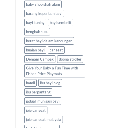
baby shop shah alam
barang keperluan bayi
bayi kuning
bayi sembelit
bengkak susu
berat bayi dalam kandungan
buaian bayi
car seat
Demam Campak
doona stroller
Give Your Baby a Fun Time with
Fisher-Price Playmats
hamil
ibu bayi blog
ibu berpantang
jadual imunisasi bayi
joie car seat
joie car seat malaysia