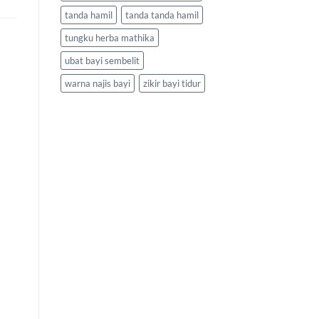
tanda hamil
tanda tanda hamil
tungku herba mathika
ubat bayi sembelit
warna najis bayi
zikir bayi tidur