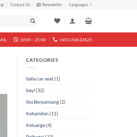
og
Contact Us
Newsletter
Languages
AIL
10:00 - 21:00
+601156622625
CATEGORIES
baby car seat
(1)
bayi
(32)
Ibu Berpantang
(2)
Kehamilan
(11)
Keluarga
(4)
Pelbagai
(23)