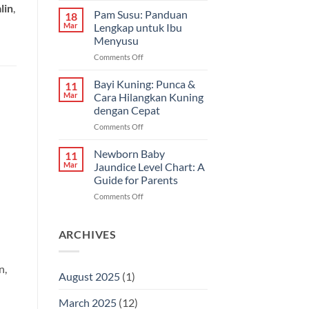
Terbaik
lin
,
Hilangkan
Pam Susu: Panduan
&
18
Kuning
Cara
Mar
Lengkap untuk Ibu
Bayi
Semulajadi
Menyusu
Dalam
on
Comments Off
Islam
Pam
Susu:
Bayi Kuning: Punca &
11
Panduan
Mar
Cara Hilangkan Kuning
Lengkap
dengan Cepat
untuk
on
Comments Off
Ibu
Bayi
Menyusu
Kuning:
Newborn Baby
11
Punca
Mar
Jaundice Level Chart: A
&
Guide for Parents
Cara
on
Comments Off
Hilangkan
Newborn
Kuning
Baby
dengan
Jaundice
Cepat
ARCHIVES
Level
Chart:
A
n,
August 2025
(1)
Guide
for
March 2025
(12)
Parents