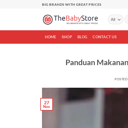
Skip
BIG BRANDS WITH GREAT PRICES
to
content
Se
fo
HOME
SHOP
BLOG
CONTACT US
Panduan Makanan 
POSTED
27
Nov