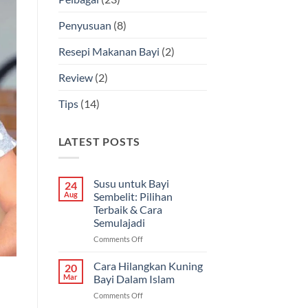
Penyusuan
(8)
Resepi Makanan Bayi
(2)
Review
(2)
Tips
(14)
LATEST POSTS
Susu untuk Bayi
24
Aug
Sembelit: Pilihan
Terbaik & Cara
Semulajadi
on
Comments Off
Susu
untuk
Cara Hilangkan Kuning
20
Bayi
Mar
Bayi Dalam Islam
Sembelit:
on
Comments Off
Pilihan
Cara