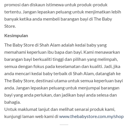
promosi dan diskaun istimewa untuk produk-produk
tertentu. Jangan lepaskan peluang untuk menjimatkan lebih
banyak ketika anda membeli barangan bayi di The Baby
Store.
Kesimpulan
The Baby Store di Shah Alam adalah kedai baby yang
memahami keperluan ibu bapa dan bayi. Kami menawarkan
barangan bayi berkualiti tinggi dan pilihan yang melimpah,
semua dengan fokus pada keselamatan dan kualiti. Jadi, jika
anda mencari kedai baby terbaik di Shah Alam, datanglah ke
The Baby Store, destinasi utama untuk semua keperluan bayi
anda. Jangan lepaskan peluang untuk menjumpai barangan
bayi yang anda perlukan, dan jadikan bayi anda selesa dan
bahagia.
Untuk maklumat lanjut dan melihat senarai produk kami,
kunjungi laman web kami di
www.thebabystore.com.my/shop