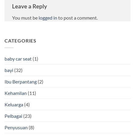
Leave a Reply
You must be
logged in
to post a comment.
CATEGORIES
baby car seat
(1)
bayi
(32)
Ibu Berpantang
(2)
Kehamilan
(11)
Keluarga
(4)
Pelbagai
(23)
Penyusuan
(8)