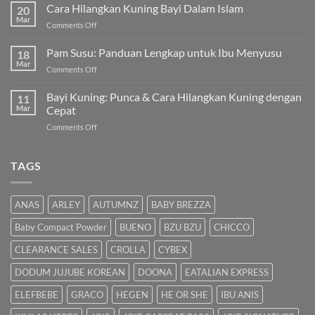
untuk
Cara Hilangkan Kuning Bayi Dalam Islam
20
Bayi
Mar
on
Comments Off
Sembelit:
Cara
Pilihan
Hilangkan
Pam Susu: Panduan Lengkap untuk Ibu Menyusu
Terbaik
18
Kuning
Mar
&
on
Comments Off
Bayi
Cara
Pam
Dalam
Semulajadi
Susu:
Bayi Kuning: Punca & Cara Hilangkan Kuning dengan
Islam
11
Panduan
Mar
Cepat
Lengkap
on
Comments Off
untuk
Bayi
Ibu
Kuning:
Menyusu
Punca
TAGS
&
Cara
Hilangkan
ANAS
ARLEY
AUTUMNZ
BABY BREZZA
Kuning
dengan
Baby Compact Powder
BUENO
BZU BZU
CHICCO
Cepat
CLEARANCE SALES
CROLLA
CYBEX
DODUM JUJUBE KOREAN
DOONA
EATALIAN EXPRESS
ELEFBEBE
GRACO
HEGEN
HE OR SHE
IBU ANIS