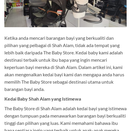
Ketika anda mencari barangan bayi yang berkualiti dan
pilihan yang pelbagai di Shah Alam, tidak ada tempat yang
lebih baik daripada The Baby Store. Kedai baby kami adalah
destinasi terbaik untuk ibu bapa yang ingin mencari
keperluan bayi mereka di Shah Alam. Dalam artikel ini, kami
akan mengenalkan kedai bayi kami dan mengapa anda harus
memilih The Baby Store sebagai destinasi utama untuk
barangan bayi anda.
Kedai Baby Shah Alam yang Istimewa
The Baby Store di Shah Alam adalah kedai bayi yang istimewa
dengan tumpuan pada menawarkan barangan bayi berkualiti
tinggi dan pilihan yang luas. Kami memahami bahawa ibu
bapa sentiasa ingin yang terbaik untuk anak-anak mereka,