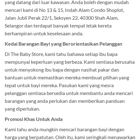
yang datang dari luar kawasan. Anda boleh dengan mudah
mencari kami di No 13 & 15, Indah Alam Condo Shoplot,
Jalan Jubli Perak 22/1, Seksyen 22, 40300 Shah Alam,
Selangor dan terdapat banyak tempat letak kereta
berhampiran untuk keselesaan anda.
Kedai Barangan Bayi yang Berorientasikan Pelanggan
Di The Baby Store, kami tahu bahawa setiap ibu bapa
mempunyai keperluan yang berbeza. Kami sentiasa berusaha
untuk menyokong ibu bapa dengan nasihat pakar dan
bantuan untuk memastikan mereka membuat pilihan yang
tepat untuk bayi mereka. Pasukan kami yang mesra
pelanggan sentiasa bersedia untuk membantu anda mencari
barangan yang anda perlukan dan memberikan panduan
yang diperlukan.
Promosi Khas Untuk Anda
Kami tahu anda mungkin mencari barangan bayi dengan
harga yang berpatutan. Oleh itu, kami seringkali menawarkan