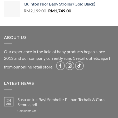
was:
is:
Quinton Nior Baby Stroller (Gold Black)
RM2,199.00.
RM1,749.00.
Original
Current
RM
2,199.00
RM
1,749.00
price
price
was:
is:
RM2,199.00.
RM1,749.00.
ABOUT US
Our experience in the field of baby products began since
2013 and our company currently runs 1 retail outlets, apart
from our online retail store.
LATEST NEWS
Susu untuk Bayi Sembelit: Pilihan Terbaik & Cara
24
Aug
Semulajadi
on
Comments Off
Susu