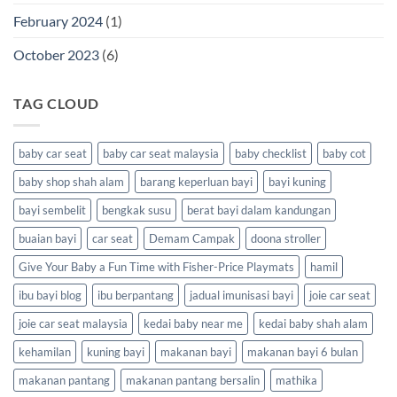
February 2024
(1)
October 2023
(6)
TAG CLOUD
baby car seat
baby car seat malaysia
baby checklist
baby cot
baby shop shah alam
barang keperluan bayi
bayi kuning
bayi sembelit
bengkak susu
berat bayi dalam kandungan
buaian bayi
car seat
Demam Campak
doona stroller
Give Your Baby a Fun Time with Fisher-Price Playmats
hamil
ibu bayi blog
ibu berpantang
jadual imunisasi bayi
joie car seat
joie car seat malaysia
kedai baby near me
kedai baby shah alam
kehamilan
kuning bayi
makanan bayi
makanan bayi 6 bulan
makanan pantang
makanan pantang bersalin
mathika