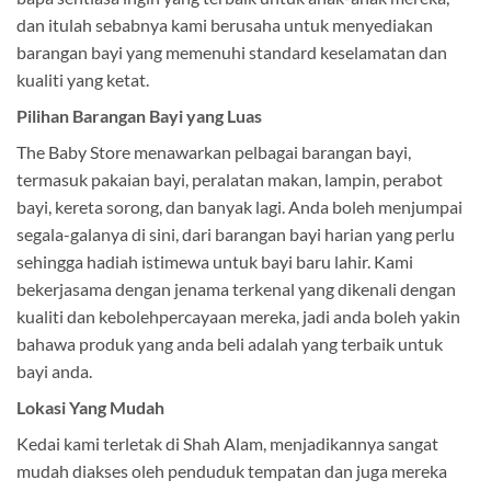
dan itulah sebabnya kami berusaha untuk menyediakan
barangan bayi yang memenuhi standard keselamatan dan
kualiti yang ketat.
Pilihan Barangan Bayi yang Luas
The Baby Store menawarkan pelbagai barangan bayi,
termasuk pakaian bayi, peralatan makan, lampin, perabot
bayi, kereta sorong, dan banyak lagi. Anda boleh menjumpai
segala-galanya di sini, dari barangan bayi harian yang perlu
sehingga hadiah istimewa untuk bayi baru lahir. Kami
bekerjasama dengan jenama terkenal yang dikenali dengan
kualiti dan kebolehpercayaan mereka, jadi anda boleh yakin
bahawa produk yang anda beli adalah yang terbaik untuk
bayi anda.
Lokasi Yang Mudah
Kedai kami terletak di Shah Alam, menjadikannya sangat
mudah diakses oleh penduduk tempatan dan juga mereka