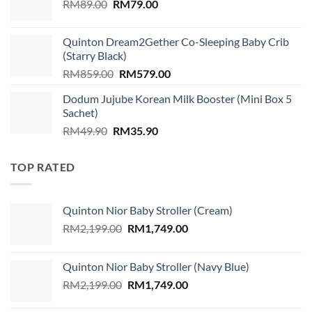
Original
Current
RM
89.00
RM
RM310.00.
79.00
RM299.00.
price
price
was:
is:
Quinton Dream2Gether Co-Sleeping Baby Crib
RM89.00.
RM79.00.
(Starry Black)
Original
Current
RM
859.00
RM
579.00
price
price
Dodum Jujube Korean Milk Booster (Mini Box 5
was:
is:
Sachet)
RM859.00.
RM579.00.
Original
Current
RM
49.90
RM
35.90
price
price
was:
is:
TOP RATED
RM49.90.
RM35.90.
Quinton Nior Baby Stroller (Cream)
Original
Current
RM
2,199.00
RM
1,749.00
price
price
was:
is:
Quinton Nior Baby Stroller (Navy Blue)
RM2,199.00.
RM1,749.00.
Original
Current
RM
2,199.00
RM
1,749.00
price
price