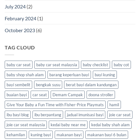
July 2024
(2)
February 2024
(1)
October 2023
(6)
TAG CLOUD
baby car seat
baby car seat malaysia
baby checklist
baby cot
baby shop shah alam
barang keperluan bayi
bayi kuning
bayi sembelit
bengkak susu
berat bayi dalam kandungan
buaian bayi
car seat
Demam Campak
doona stroller
Give Your Baby a Fun Time with Fisher-Price Playmats
hamil
ibu bayi blog
ibu berpantang
jadual imunisasi bayi
joie car seat
joie car seat malaysia
kedai baby near me
kedai baby shah alam
kehamilan
kuning bayi
makanan bayi
makanan bayi 6 bulan