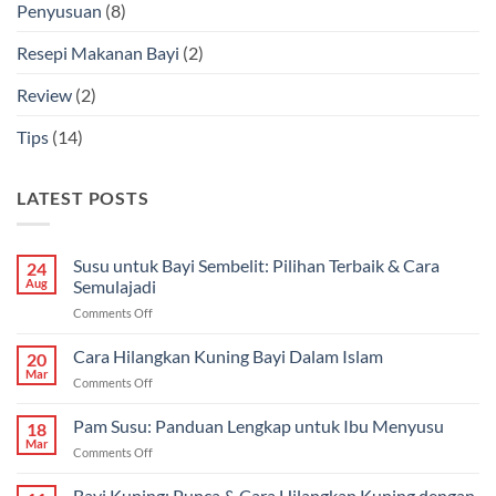
Penyusuan
(8)
Resepi Makanan Bayi
(2)
Review
(2)
Tips
(14)
LATEST POSTS
Susu untuk Bayi Sembelit: Pilihan Terbaik & Cara
24
Aug
Semulajadi
on
Comments Off
Susu
untuk
Cara Hilangkan Kuning Bayi Dalam Islam
20
Bayi
Mar
on
Comments Off
Sembelit:
Cara
Pilihan
Hilangkan
Pam Susu: Panduan Lengkap untuk Ibu Menyusu
Terbaik
18
Kuning
Mar
&
on
Comments Off
Bayi
Cara
Pam
Dalam
Semulajadi
Susu:
Bayi Kuning: Punca & Cara Hilangkan Kuning dengan
Islam