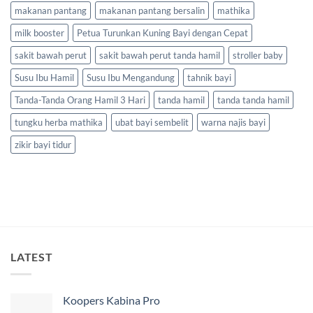
makanan pantang
makanan pantang bersalin
mathika
milk booster
Petua Turunkan Kuning Bayi dengan Cepat
sakit bawah perut
sakit bawah perut tanda hamil
stroller baby
Susu Ibu Hamil
Susu Ibu Mengandung
tahnik bayi
Tanda-Tanda Orang Hamil 3 Hari
tanda hamil
tanda tanda hamil
tungku herba mathika
ubat bayi sembelit
warna najis bayi
zikir bayi tidur
LATEST
Koopers Kabina Pro