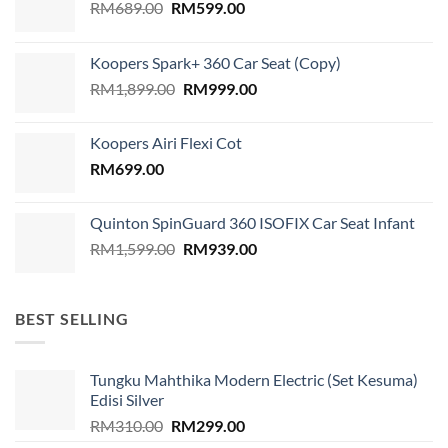
Original
Current
RM
689.00
RM
599.00
price
price
was:
is:
Koopers Spark+ 360 Car Seat (Copy)
RM689.00.
RM599.00.
Original
Current
RM
1,899.00
RM
999.00
price
price
was:
is:
Koopers Airi Flexi Cot
RM1,899.00.
RM999.00.
RM
699.00
Quinton SpinGuard 360 ISOFIX Car Seat Infant
Original
Current
RM
1,599.00
RM
939.00
price
price
was:
is:
RM1,599.00.
RM939.00.
BEST SELLING
Tungku Mahthika Modern Electric (Set Kesuma)
Edisi Silver
Original
Current
RM
310.00
RM
299.00
price
price