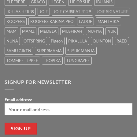
ELEFBEBE
GRACO
HEGEN
HE OR SHE
IBU ANIS
IKHLAS HERBS
JOIE
JOIE CARSEAT R129
JOIE SIGNATURE
KOOPERS
KOOPERS KABINA PRO
LADOF
MAHTHIKA
MAM
MAMZ
MEDELA
MUSFIRAH
NUFIYA
NUK
NUNA
OFFSPRING
Pigeon
PIKALULA
QUINTON
RAED
SAMU GIKEN
SUPERMAMA
SUSUK MANJA
TOMMEE TIPPEE
TROPIKA
TUNGBAYEE
SIGNUP FOR NEWSLETTER
Email address: