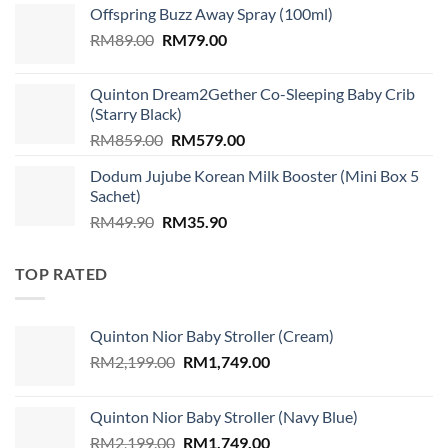
Offspring Buzz Away Spray (100ml)
was:
is:
Original
Current
RM
89.00
RM
RM310.00.
79.00
RM299.00.
price
price
was:
is:
Quinton Dream2Gether Co-Sleeping Baby Crib
RM89.00.
RM79.00.
(Starry Black)
Original
Current
RM
859.00
RM
579.00
price
price
Dodum Jujube Korean Milk Booster (Mini Box 5
was:
is:
Sachet)
RM859.00.
RM579.00.
Original
Current
RM
49.90
RM
35.90
price
price
was:
is:
TOP RATED
RM49.90.
RM35.90.
Quinton Nior Baby Stroller (Cream)
Original
Current
RM
2,199.00
RM
1,749.00
price
price
was:
is:
Quinton Nior Baby Stroller (Navy Blue)
RM2,199.00.
RM1,749.00.
Original
Current
RM
2,199.00
RM
1,749.00