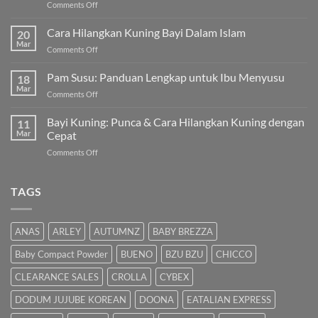
on
Comments Off
Susu
untuk
Cara Hilangkan Kuning Bayi Dalam Islam
20
Bayi
Mar
on
Comments Off
Sembelit:
Cara
Pilihan
Hilangkan
Pam Susu: Panduan Lengkap untuk Ibu Menyusu
Terbaik
18
Kuning
Mar
&
on
Comments Off
Bayi
Cara
Pam
Dalam
Semulajadi
Susu:
Bayi Kuning: Punca & Cara Hilangkan Kuning dengan
Islam
11
Panduan
Mar
Cepat
Lengkap
on
Comments Off
untuk
Bayi
Ibu
Kuning:
Menyusu
Punca
TAGS
&
Cara
Hilangkan
ANAS
ARLEY
AUTUMNZ
BABY BREZZA
Kuning
dengan
Baby Compact Powder
BUENO
BZU BZU
CHICCO
Cepat
CLEARANCE SALES
CROLLA
CYBEX
DODUM JUJUBE KOREAN
DOONA
EATALIAN EXPRESS