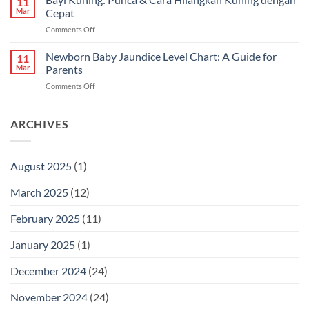
11
Panduan
Mar
Cepat
Lengkap
on
Comments Off
untuk
Bayi
Ibu
Kuning:
Newborn Baby Jaundice Level Chart: A Guide for
Menyusu
11
Punca
Mar
Parents
&
on
Comments Off
Cara
Newborn
Hilangkan
Baby
Kuning
Jaundice
ARCHIVES
dengan
Level
Cepat
Chart:
A
August 2025
(1)
Guide
for
March 2025
(12)
Parents
February 2025
(11)
January 2025
(1)
December 2024
(24)
November 2024
(24)