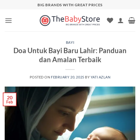
Skip
BIG BRANDS WITH GREAT PRICES
to
content
BAYI
Doa Untuk Bayi Baru Lahir: Panduan
dan Amalan Terbaik
POSTED ON
FEBRUARY 20, 2025
BY
YATI AZLAN
20
Feb