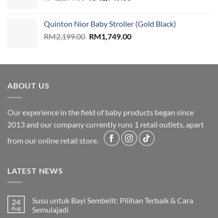
price
price
was:
is:
Quinton Nior Baby Stroller (Gold Black)
RM2,199.00.
RM1,749.00.
Original
Current
RM
2,199.00
RM
1,749.00
price
price
was:
is:
RM2,199.00.
RM1,749.00.
ABOUT US
Our experience in the field of baby products began since
2013 and our company currently runs 1 retail outlets, apart
from our online retail store.
LATEST NEWS
Susu untuk Bayi Sembelit: Pilihan Terbaik & Cara
24
Aug
Semulajadi